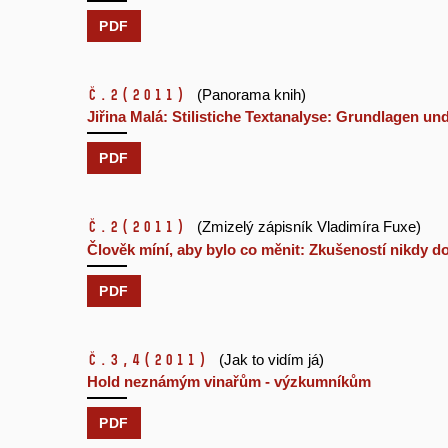
PDF
č.2
(2011)
(Panorama knih)
Jiřina Malá: Stilistiche Textanalyse: Grundlagen u
PDF
č.2
(2011)
(Zmizelý zápisník Vladimíra Fuxe)
Člověk míní, aby bylo co měnit: Zkušeností nikdy do
PDF
č.3,4
(2011)
(Jak to vidím já)
Hold neznámým vinařům - výzkumníkům
PDF