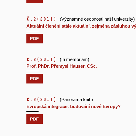
č.2
(2011)
(Významné osobnosti naší univerzity)
Aktuální členění stále aktuální, zejména zásluhou
PDF
č.2
(2011)
(In memoriam)
Prof. PhDr. Přemysl Hauser, CSc.
PDF
č.2
(2011)
(Panorama knih)
Evropská integrace: budování nové Evropy?
PDF