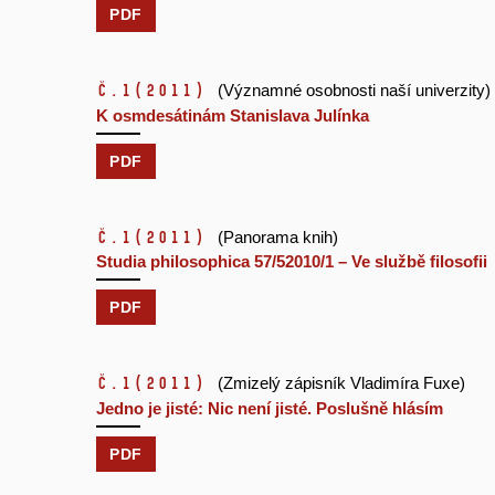
PDF
č.1
(2011)
(Významné osobnosti naší univerzity)
K osmdesátinám Stanislava Julínka
PDF
č.1
(2011)
(Panorama knih)
Studia philosophica 57/52010/1 – Ve službě filosofii
PDF
č.1
(2011)
(Zmizelý zápisník Vladimíra Fuxe)
Jedno je jisté: Nic není jisté. Poslušně hlásím
PDF