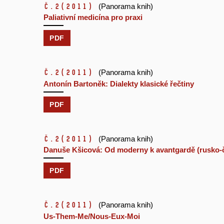
č.2
(2011)
(Panorama knih)
Paliativní medicína pro praxi
PDF
č.2
(2011)
(Panorama knih)
Antonín Bartoněk: Dialekty klasické řečtiny
PDF
č.2
(2011)
(Panorama knih)
Danuše Kšicová: Od moderny k avantgardě (rusko-č
PDF
č.2
(2011)
(Panorama knih)
Us-Them-Me/Nous-Eux-Moi