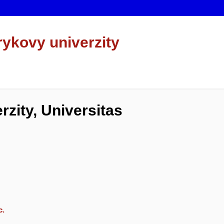
rykovy univerzity
zity, Universitas
c.