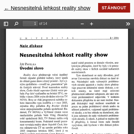
←
Návrat na podrobnosti článku
Nesnesitelná lehkost reality show
STÁHNOUT