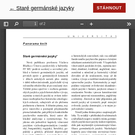
←
Návrat na podrobnosti článku
Staré germánské jazyky
STÁHNOUT