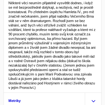
Některé věci neumím přijatelně vysvětlit dodnes, i když
se mě bezprostředně dotýkají, a nezbývá, než je prostě
konstatovat. Po zřetelném úspěchu Hamleta IV., pro mě
značně nečekaném, jsem přijal nabídku Večerního Brna
stát se v něm dramaturgem. Rozhodl jsem se bez
váhání, aniž bych věci střízlivě zvážil: vzhledem ke
vzdělání, které ta profese naléhavě vyžaduje a které mi z
90 procent chybělo, musím tento svůj krok označit za
svrchovaný optimismus, ba přímo hazard. Byl jsem
jenom průměrný výbušinář s vojenským inženýrským
diplomem a v životě jsem žádné divadlo nesepsal, ba ani
neupravil, takže můj rozhled v tomto oboru byl
středoškolský, jakkoliv jsem divadlo jako takové měl rád
a v rodné Ostravě jsem nějakou dobu (dokud to škola
nezakázala) byl v činohře statistou. (Jenom jednou jsem
spoluvytvářel představení operní a stal se tudíž
spoluúčinkujícím s paní Marií Podvalovou: ona zpívala
Libuši a já jsem jako jeden z klubka tatarské hordy
dostával nařezáno pod Hostýnem v rámci živého obrazu
v jejím Proroctví.)
Metriky