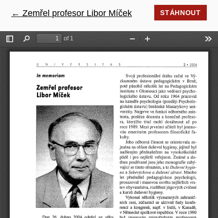
←
Návrat na podrobnosti článku
Zemřel profesor Libor Míček
STÁHNOUT