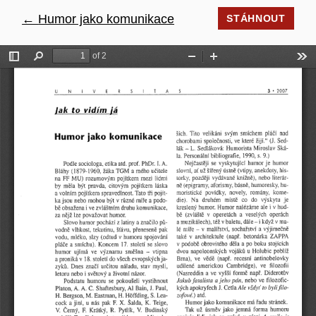
←
Návrat na podrobnosti článku
Humor jako komunikace
STÁHNOUT