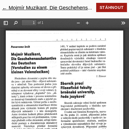
←
Návrat na podrobnosti článku
Mojmír Muzikant, Die Geschehenssubstantive des Deutschen (Verstudien zu einem kleinem Valenzlexikon)
STÁHNOUT