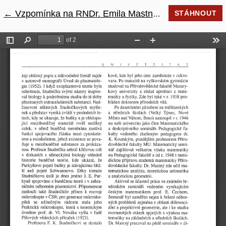
←
Návrat na podrobnosti článku
Vzpomínka na RNDr. Emila Mastného
STÁHNOUT