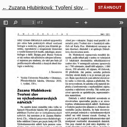
←
Návrat na podrobnosti článku
Zuzana Hlubinková: Tvoření slov ve východomoravských nářečích
STÁHNOUT