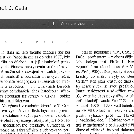
lánku
of. J. Cetla