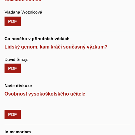
Vladana Woznicová
PDF
Co nového v přírodních vědách
Lidský genom: kam kráčí současný výzkum?
David Šmajs
PDF
Naše diskuze
Osobnost vysokoškolského učitele
PDF
In memoriam