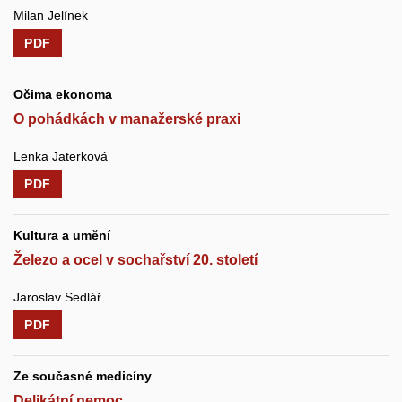
Milan Jelínek
PDF
Očima ekonoma
O pohádkách v manažerské praxi
Lenka Jaterková
PDF
Kultura a umění
Železo a ocel v sochařství 20. století
Jaroslav Sedlář
PDF
Ze současné medicíny
Delikátní nemoc