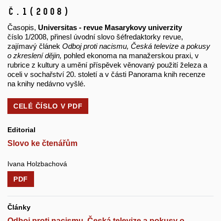
č.1
(2008)
Časopis,
Universitas - revue Masarykovy univerzity
číslo 1/2008, přinesl úvodní slovo šéfredaktorky revue,
zajímavý článek
Odboj proti nacismu, Česká televize a pokusy
o zkreslení dějin,
pohled ekonoma na manažerskou praxi, v
rubrice z kultury a umění příspěvek věnovaný použití železa a
oceli v sochařství 20. století a v části Panorama knih recenze
na knihy nedávno vyšlé.
CELÉ ČÍSLO V
PDF
Editorial
Slovo ke čtenářům
Ivana Holzbachová
PDF
Články
Odboj proti nacismu, Česká televize a pokusy o