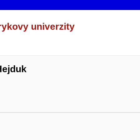
rykovy univerzity
Hejduk