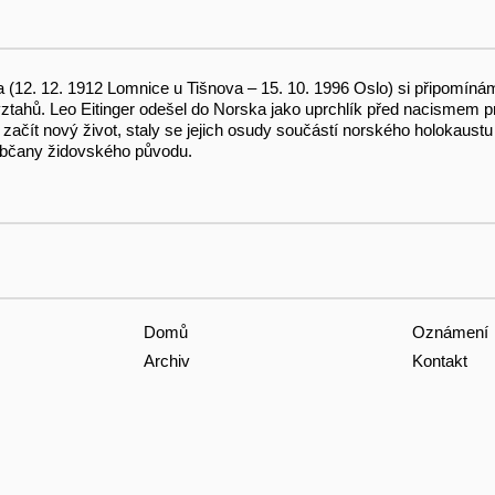
ra (12. 12. 1912 Lomnice u Tišnova – 15. 10. 1996 Oslo) si připomín
ztahů. Leo Eitinger odešel do Norska jako uprchlík před nacismem 
, začít nový život, staly se jejich osudy součástí norského holokaust
občany židovského původu.
Domů
Oznámení
Archiv
Kontakt