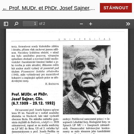
←
Návrat na podrobnosti článku
Prof. MUDr. et PhDr. Josef Sajner, CSc.
STÁHNOUT