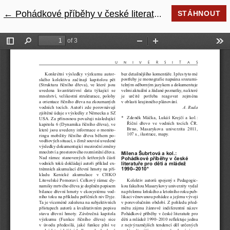
←
Návrat na podrobnosti článku
Pohádkové příběhy v české literatuře pro děti a mládež 1990-2010
STÁHNOUT