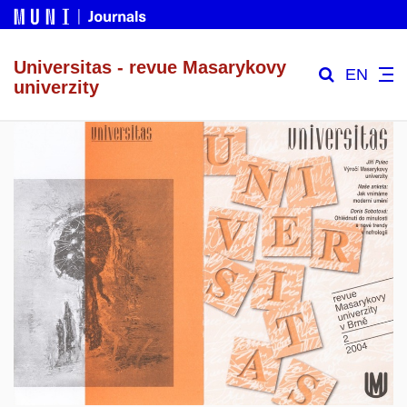
Universitas - revue Masarykovy
EN
univerzity