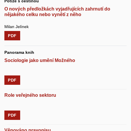
Potíže s češtinou
O nových předložkách vyjadřujících zahrnutí do
nějakého celku nebo vynětí z něho
Milan Jelínek
PDF
Panorama knih
Sociologie jako umění Možného
PDF
Role veřejného sektoru
PDF
Věnováno pravopisu