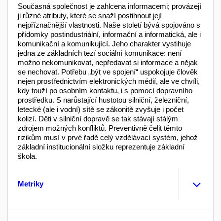
Současná společnost je zahlcena informacemi; provázejí
ji různé atributy, které se snaží postihnout její
nejpříznačnější vlastnosti. Naše století bývá spojováno s
přídomky postindustriální, informační a informatická, ale i
komunikační a komunikující. Jeho charakter vystihuje
jedna ze základních tezí sociální komunikace: není
možno nekomunikovat, nepředavat si informace a nějak
se nechovat. Potřebu „být ve spojení“ uspokojuje člověk
nejen prostřednictvím elektronických médií, ale ve chvíli,
kdy touží po osobním kontaktu, i s pomocí dopravního
prostředku. S narůstající hustotou silniční, železniční,
letecké (ale i vodní) sítě se zákonitě zvyšuje i počet
kolizí. Děti v silniční dopravě se tak stávají stálým
zdrojem možných konfliktů. Preventivně čelit těmto
rizikům musí v prvé řadě celý vzdělávací systém, jehož
základní institucionální složku reprezentuje základní
škola.
Metriky