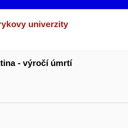
rykovy univerzity
ina - výročí úmrtí