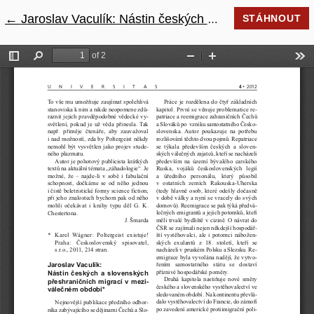
←
Návrat na podrobnosti článku
Jaroslav Vaculík: Nástin českých a slovenských přeshraničních migrací v meziválečném období
STÁHNOUT