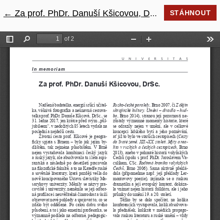
←
Návrat na podrobnosti článku
Za prof. PhDr. Danuší Kšicovou, DrSc.
STÁHNOUT