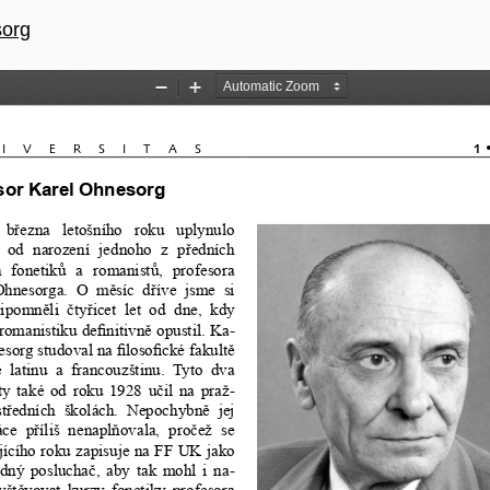
i článku
sorg