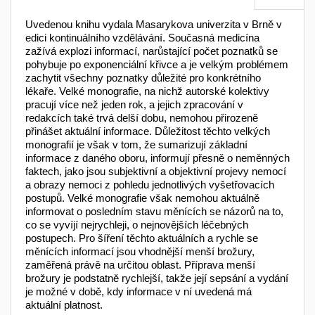
Uvedenou knihu vydala Masarykova univerzita v Brně v
edici kontinuálního vzdělávání. Současná medicína
zažívá explozi informací, narůstající počet poznatků se
pohybuje po exponenciální křivce a je velkým problémem
zachytit všechny poznatky důležité pro konkrétního
lékaře. Velké monografie, na nichž autorské kolektivy
pracují více než jeden rok, a jejich zpracování v
redakcích také trvá delší dobu, nemohou přirozeně
přinášet aktuální informace. Důležitost těchto velkých
monografií je však v tom, že sumarizují základní
informace z daného oboru, informují přesně o neměnných
faktech, jako jsou subjektivní a objektivní projevy nemocí
a obrazy nemoci z pohledu jednotlivých vyšetřovacích
postupů. Velké monografie však nemohou aktuálně
informovat o posledním stavu měnících se názorů na to,
co se vyvíjí nejrychleji, o nejnovějších léčebných
postupech. Pro šíření těchto aktuálních a rychle se
měnících informací jsou vhodnější menší brožury,
zaměřená právě na určitou oblast. Příprava menší
brožury je podstatně rychlejší, takže její sepsání a vydání
je možné v době, kdy informace v ní uvedená má
aktuální platnost.