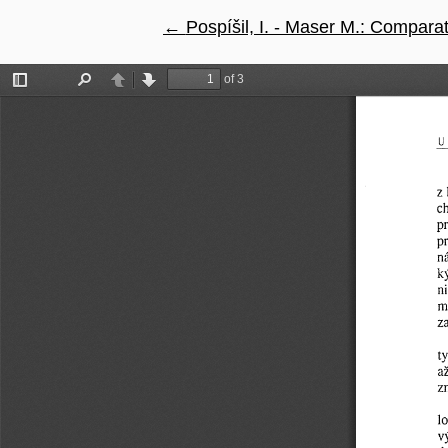
←
Návrat na podrobnosti článku
Pospíšil, I. - Maser M.: Comparat