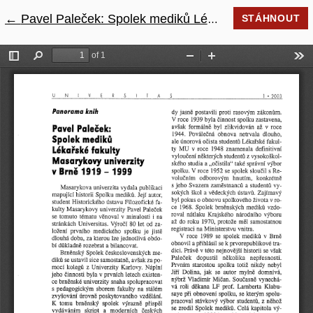
←
Návrat na podrobnosti článku
Pavel Paleček: Spolek mediků Lékařské fakulty Masarykovy univerzity v Brně 1919 - 1999
STÁHNOUT