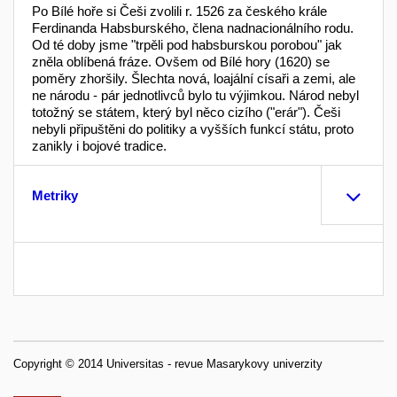
Po Bílé hoře si Češi zvolili r. 1526 za českého krále
Ferdinanda Habsburského, člena nadnacionálního rodu.
Od té doby jsme "trpěli pod habsburskou porobou" jak
zněla oblíbená fráze. Ovšem od Bílé hory (1620) se
poměry zhoršily. Šlechta nová, loajální císaři a zemi, ale
ne národu - pár jednotlivců bylo tu výjimkou. Národ nebyl
totožný se státem, který byl něco cizího ("erár"). Češi
nebyli připuštěni do politiky a vyšších funkcí státu, proto
zanikly i bojové tradice.
Metriky
Copyright © 2014 Universitas - revue Masarykovy univerzity