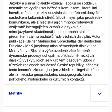
Jazyky a s nimi i dialekty vznikají, spojují se i oddělují,
neustále se vyvíjejí souběžně s komunitami, které jimi
hovoří, mění se i mizí v souvislosti s potřebami doby či
následkem kulturních střetů. Slouží nejen jako prostředek
komunikace, ale z hlediska jejich mnohovrstevných
vzájemně interagujících vztahů v jazykové a
mimojazykové skutečnosti jsou po mnohá staletí i
předmětem zájmu badatelů řady vědních disciplín. Autoři
publikace Kleiner Mährischer Sprachatlas der deutschen
Dialekte / Malý jazykový atlas německých dialektů na
Moravě a ve Slezsku výše uvedené více či méně
dynamické procesy uchopili na příkladu německých
dialektů vyskytujících se v určitém časovém údobí v
různých regionech současné České republiky, přičemž
tento fenomén zkoumají nejen z hlediska lingvistického,
ale i z hlediska geografického, sociogeografického,
politického, historického či kulturních kontaktů.
Metriky