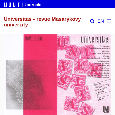
Universitas - revue Masarykovy
EN
univerzity