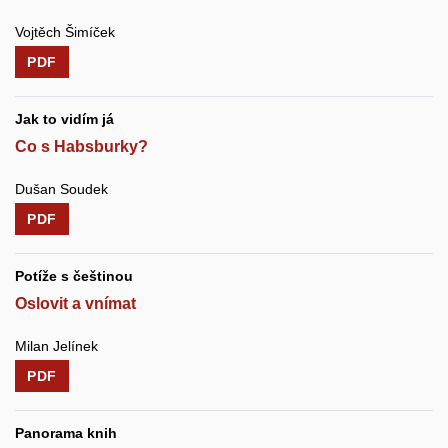
Vojtěch Šimíček
PDF
Jak to vidím já
Co s Habsburky?
Dušan Soudek
PDF
Potíže s češtinou
Oslovit a vnímat
Milan Jelínek
PDF
Panorama knih