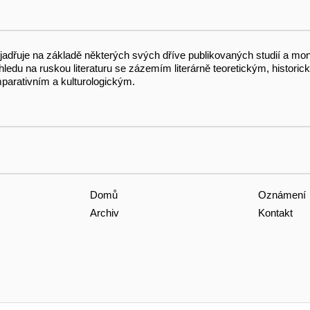
or vyjadřuje na základě některých svých dříve publikovaných studií 
hledu na ruskou literaturu se zázemím literárně teoretickým, histori
mparativním a kulturologickým.
Domů
Oznámení
Archiv
Kontakt