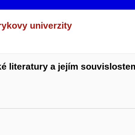
rykovy univerzity
ské literatury a jejím souvisloste