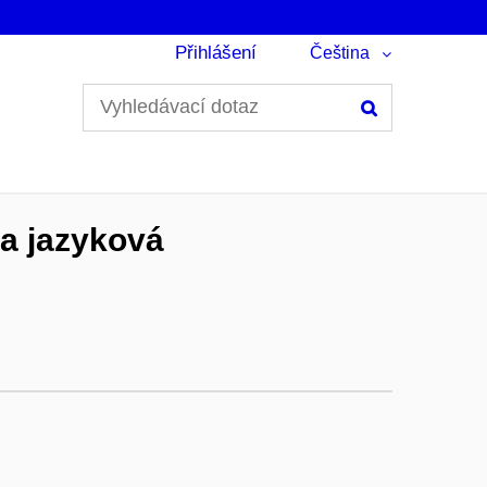
Přihlášení
Čeština
Hledání
da jazyková