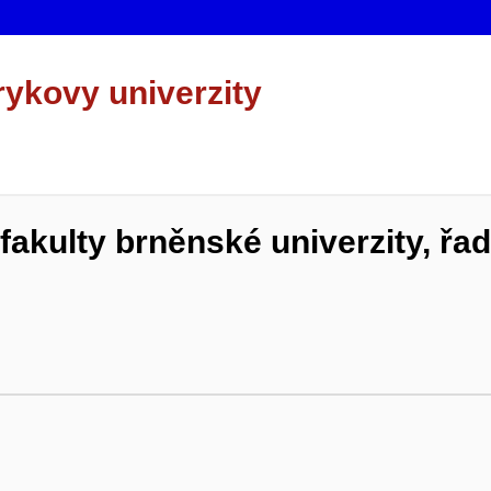
rykovy univerzity
 fakulty brněnské univerzity, řa