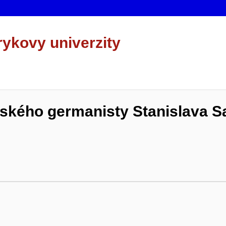
rykovy univerzity
ěnského germanisty Stanislava 