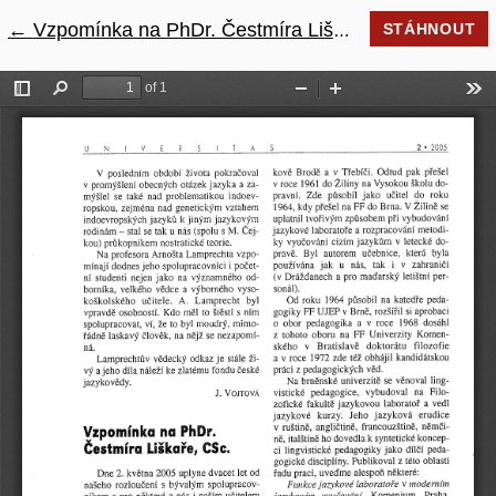
←
Návrat na podrobnosti článku
Vzpomínka na PhDr. Čestmíra Liškaře, CSc.
STÁHNOUT