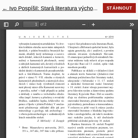
←
Návrat na podrobnosti článku
Ivo Pospíšil: Stará literatura východních Slovanů a ruská literatura 18. století
STÁHNOUT