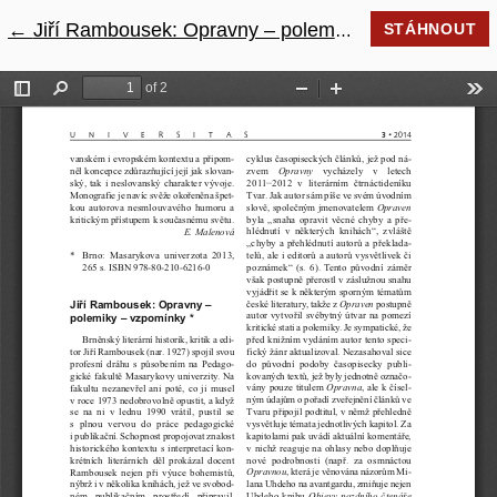
←
Návrat na podrobnosti článku
Jiří Rambousek: Opravny – polemiky – vzpomínky
STÁHNOUT