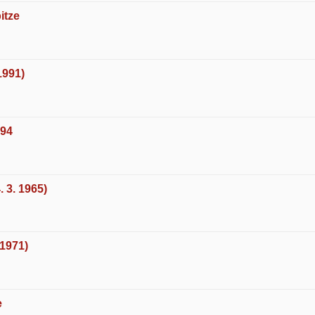
itze
1991)
994
. 3. 1965)
 1971)
e