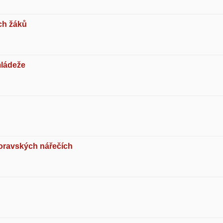
ch žáků
mládeže
oravských nářečích