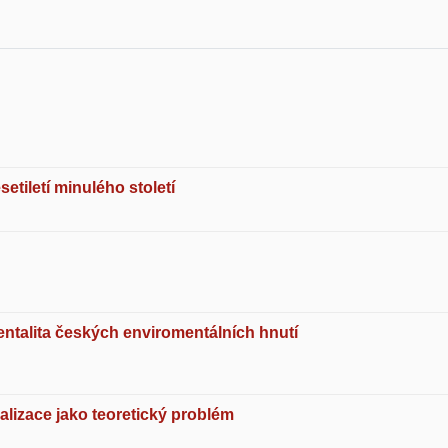
iletí minulého století
ntalita českých enviromentálních hnutí
ualizace jako teoretický problém