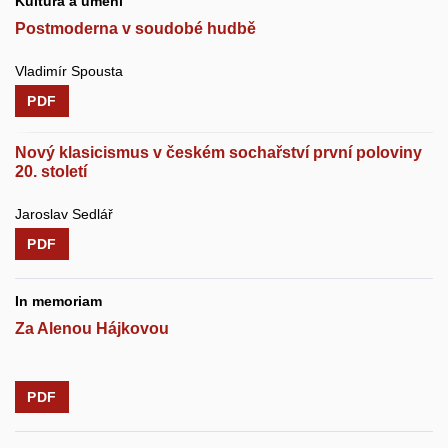
Kultura a umění
Postmoderna v soudobé hudbě
Vladimír Spousta
PDF
Nový klasicismus v českém sochařství první poloviny
20. století
Jaroslav Sedlář
PDF
In memoriam
Za Alenou Hájkovou
PDF