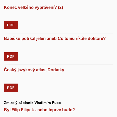
Konec velkého vyprávění? (2)
PDF
Babičku potrkal jelen aneb Co tomu říkáte doktore?
PDF
Český jazykový atlas, Dodatky
PDF
Zmizelý zápisník Vladimíra Fuxe
Byl Filip Filípek - nebo teprve bude?