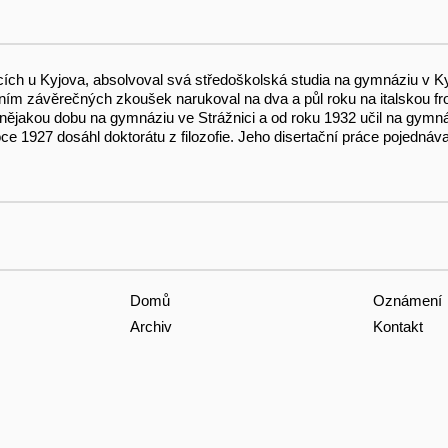
cích u Kyjova, absolvoval svá středoškolská studia na gymnáziu v K
nčením závěrečných zkoušek narukoval na dva a půl roku na italskou fr
nějakou dobu na gymnáziu ve Strážnici a od roku 1932 učil na gymn
v roce 1927 dosáhl doktorátu z filozofie. Jeho disertační práce pojedná
Domů
Oznámení
Archiv
Kontakt