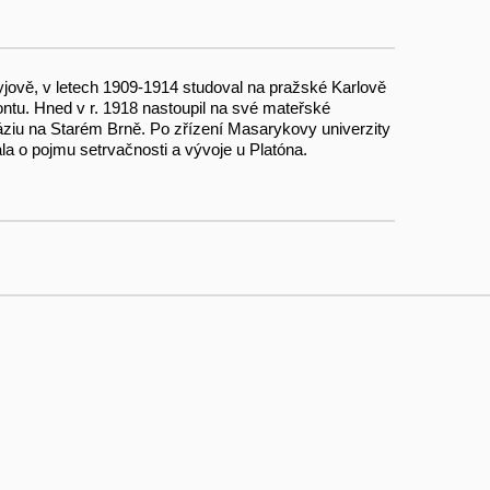
yjově, v letech 1909-1914 studoval na pražské Karlově
ontu. Hned v r. 1918 nastoupil na své mateřské
áziu na Starém Brně. Po zřízení Masarykovy univerzity
vala o pojmu setrvačnosti a vývoje u Platóna.