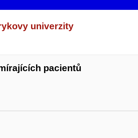
rykovy univerzity
umírajících pacientů