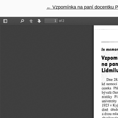
←
Návrat na podrobnosti článku
Vzpomínka na paní docentku P