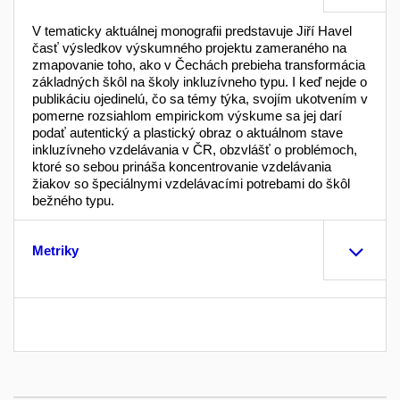
V tematicky aktuálnej monografii predstavuje Jiří Havel
časť výsledkov výskumného projektu zameraného na
zmapovanie toho, ako v Čechách prebieha transformácia
základných škôl na školy inkluzívneho typu. I keď nejde o
publikáciu ojedinelú, čo sa témy týka, svojím ukotvením v
pomerne rozsiahlom empirickom výskume sa jej darí
podať autentický a plastický obraz o aktuálnom stave
inkluzívneho vzdelávania v ČR, obzvlášť o problémoch,
ktoré so sebou prináša koncentrovanie vzdelávania
žiakov so špeciálnymi vzdelávacími potrebami do škôl
bežného typu.
Metriky