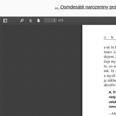
←
Návrat na podrobnosti člá
Osmdesáté narozeniny pro