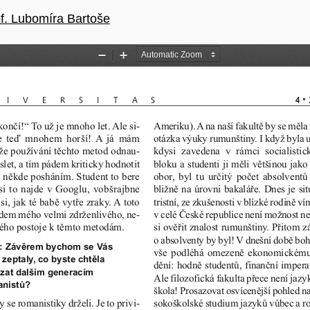
nku
f. Lubomíra Bartoše