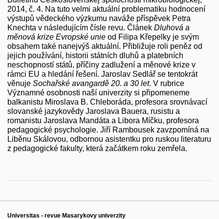
2014, č. 4. Na tuto velmi aktuální problematiku hodnocení
výstupů vědeckého výzkumu naváže příspěvek Petra
Knechta v následujícím čísle revu. Článek
Dluhová a
měnová krize Evropské unie
od Filipa Křepelky je svým
obsahem také nanejvýš aktuální. Přibližuje roli peněz od
jejich používání, historii státních dluhů a platebních
neschopností států, příčiny zadlužení a měnové krize v
rámci EU a hledání řešení. Jaroslav Sedlář se tentokrát
věnuje
Sochařské avangardě 20. a 30 let
. V rubrice
Významné osobnosti naší univerzity si připomeneme
balkanistu Miroslava B. Chleboráda, profesora srovnávací
slovanské jazykovědy Jaroslava Bauera, rusistu a
romanistu Jaroslava Mandáta a Libora Míčku, profesora
pedagogické psychologie. Jiří Rambousek zavzpomíná na
Liběnu Skálovou, odbornou asistentku pro ruskou literaturu
z pedagogické fakulty, která začátkem roku zemřela.
Universitas - revue Masarykovy univerzity