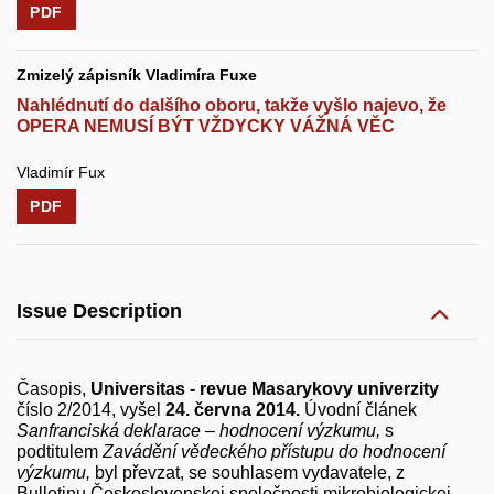
PDF
Zmizelý zápisník Vladimíra Fuxe
Nahlédnutí do dalšího oboru, takže vyšlo najevo, že
OPERA NEMUSÍ BÝT VŽDYCKY VÁŽNÁ VĚC
Vladimír Fux
PDF
Issue Description
Časopis,
Universitas - revue Masarykovy univerzity
číslo 2/2014, vyšel
24. června 2014.
Úvodní článek
Sanfranciská deklarace – hodnocení výzkumu,
s
podtitulem
Zavádění vědeckého přístupu do hodnocení
výzkumu,
byl převzat, se souhlasem vydavatele, z
Bulletinu Československej spoločnosti mikrobiologickej,