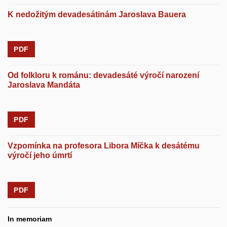
K nedožitým devadesátinám Jaroslava Bauera
PDF
Od folkloru k románu: devadesáté výročí narození
Jaroslava Mandáta
PDF
Vzpomínka na profesora Libora Míčka k desátému
výročí jeho úmrtí
PDF
In memoriam