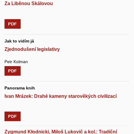
Za Liběnou Skálovou
PDF
Jak to vidím já
Zjednodušení legislativy
Petr Kolman
PDF
Panorama knih
Ivan Mrázek: Drahé kameny starověkých civilizací
PDF
Zygmund Kłodnicki, Miloš Lukovič a kol.: Tradiční