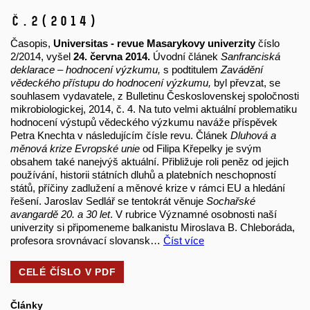
č.2
(2014)
Časopis,
Universitas - revue Masarykovy univerzity
číslo
2/2014, vyšel
24. června 2014.
Úvodní článek
Sanfranciská
deklarace – hodnocení výzkumu,
s podtitulem
Zavádění
vědeckého přístupu do hodnocení výzkumu,
byl převzat, se
souhlasem vydavatele, z Bulletinu Československej spoločnosti
mikrobiologickej, 2014, č. 4. Na tuto velmi aktuální problematiku
hodnocení výstupů vědeckého výzkumu naváže příspěvek
Petra Knechta v následujícím čísle revu. Článek
Dluhová a
měnová krize Evropské unie
od Filipa Křepelky je svým
obsahem také nanejvýš aktuální. Přibližuje roli peněz od jejich
používání, historii státních dluhů a platebních neschopností
států, příčiny zadlužení a měnové krize v rámci EU a hledání
řešení. Jaroslav Sedlář se tentokrát věnuje
Sochařské
avangardě 20. a 30 let
. V rubrice Významné osobnosti naší
univerzity si připomeneme balkanistu Miroslava B. Chleboráda,
profesora srovnávací slovansk…
Číst více
CELÉ ČÍSLO V
PDF
Články