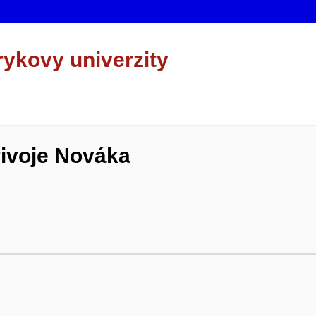
rykovy univerzity
řivoje Nováka