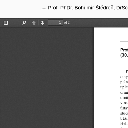
←
Návrat na podrobnosti článku
Prof. PhDr. Bohumír Štědroň, DrSc.