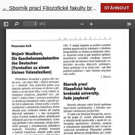
←
Návrat na podrobnosti článku
Sborník prací Filozofické fakulty brněnské univerzity, řada jazyková
STÁHNOUT