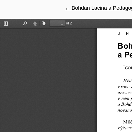
←
Návrat na podrobnosti čl
Bohdan Lacina a Pedagog