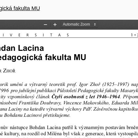
ánku
ická fakulta MU