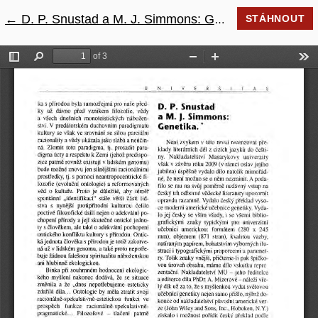
←
Návrat na podrobnosti článku
D. P. Snustad a M. J. Simmons: Genetika.
STÁHNOUT