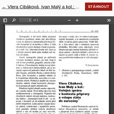
←
Návrat na podrobnosti článku
Vlera Cibáková, Ivan Malý a kol.: Veřejná správa v kontextu přípravy a vstupu státu do eurozóny
STÁHNOUT