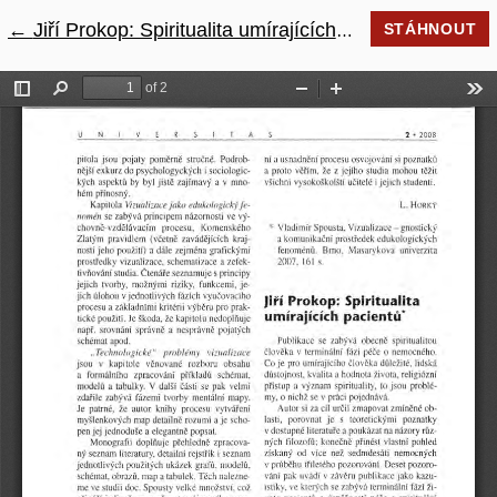
←
Návrat na podrobnosti článku
Jiří Prokop: Spiritualita umírajících pacientů
STÁHNOUT