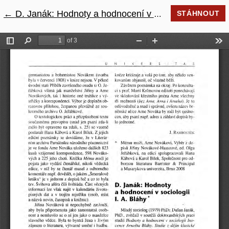
←
Návrat na podrobnosti článku
D. Janák: Hodnoty a hodnocení v sociologii I. A. Bláhy
STÁHNOUT