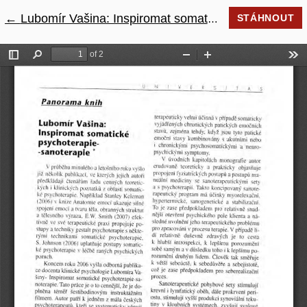
←
Návrat na podrobnosti článku
Lubomír Vašina: Inspiromat somatické psychoterapie - sanoterapie
STÁHNOUT